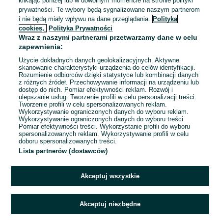
klikając poniżej lub w dowolnym momencie na stronie polityki
prywatności. Te wybory będą sygnalizowane naszym partnerom
Kraj: Niemcy
Odpowiednie doświadczenie zawodowe
i nie będą miały wpływu na dane przeglądania.
Polityka
Dyspozycyjność: Praca zmianowa
cookies,
Polityka Prywatności
Wraz z naszymi partnerami przetwarzamy dane w celu
05 sierpnia 2026
zapewnienia:
Użycie dokładnych danych geolokalizacyjnych. Aktywne
skanowanie charakterystyki urządzenia do celów identyfikacji.
Rozumienie odbiorców dzięki statystyce lub kombinacji danych
1
2
z różnych źródeł. Przechowywanie informacji na urządzeniu lub
dostęp do nich. Pomiar efektywności reklam. Rozwój i
ulepszanie usług. Tworzenie profili w celu personalizacji treści.
Tworzenie profili w celu spersonalizowanych reklam.
Wykorzystywanie ograniczonych danych do wyboru reklam.
Wykorzystywanie ograniczonych danych do wyboru treści.
Pomiar efektywności treści. Wykorzystanie profili do wyboru
spersonalizowanych reklam. Wykorzystywanie profili w celu
doboru spersonalizowanych treści.
Lista partnerów (dostawców)
Akceptuj wszystkie
Akceptuj niezbędne
Zadzwoń / SMS