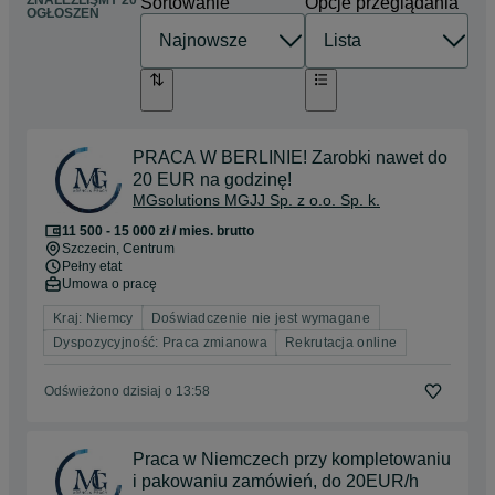
ZNALEŹLIŚMY 20
Sortowanie
Opcje przeglądania
OGŁOSZEŃ
PRACA W BERLINIE! Zarobki nawet do
20 EUR na godzinę!
MGsolutions MGJJ Sp. z o.o. Sp. k.
11 500 - 15 000 zł / mies. brutto
Szczecin
, Centrum
Pełny etat
Umowa o pracę
Kraj: Niemcy
Doświadczenie nie jest wymagane
Dyspozycyjność: Praca zmianowa
Rekrutacja online
Odświeżono dzisiaj o 13:58
Praca w Niemczech przy kompletowaniu
i pakowaniu zamówień, do 20EUR/h