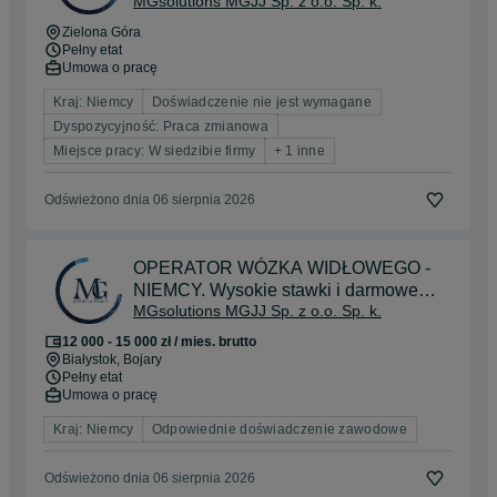
MGsolutions MGJJ Sp. z o.o. Sp. k.
Zielona Góra
Pełny etat
Umowa o pracę
Kraj: Niemcy
Doświadczenie nie jest wymagane
Dyspozycyjność: Praca zmianowa
Miejsce pracy: W siedzibie firmy
+ 1 inne
Odświeżono dnia 06 sierpnia 2026
OPERATOR WÓZKA WIDŁOWEGO -
NIEMCY. Wysokie stawki i darmowe
MGsolutions MGJJ Sp. z o.o. Sp. k.
mieszkanie!
12 000 - 15 000 zł / mies. brutto
Białystok
, Bojary
Pełny etat
Umowa o pracę
Kraj: Niemcy
Odpowiednie doświadczenie zawodowe
Odświeżono dnia 06 sierpnia 2026