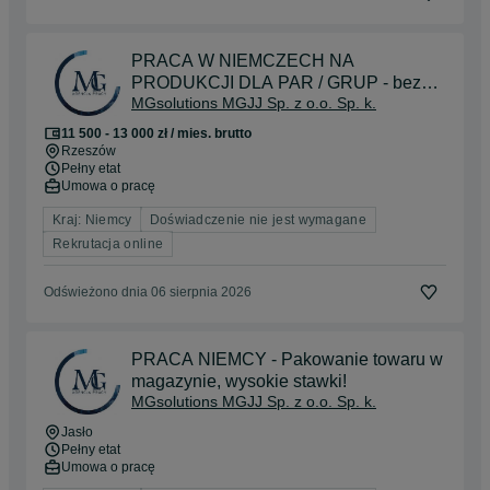
PRACA W NIEMCZECH NA
PRODUKCJI DLA PAR / GRUP - bez
MGsolutions MGJJ Sp. z o.o. Sp. k.
języka! Darmowe mieszkanie i wspólny
grafik pracy! Pełen etat! Wysokie
11 500 - 13 000 zł / mies. brutto
zarobki!
Rzeszów
Pełny etat
Umowa o pracę
Kraj: Niemcy
Doświadczenie nie jest wymagane
Rekrutacja online
Odświeżono dnia 06 sierpnia 2026
PRACA NIEMCY - Pakowanie towaru w
magazynie, wysokie stawki!
MGsolutions MGJJ Sp. z o.o. Sp. k.
Jasło
Pełny etat
Umowa o pracę